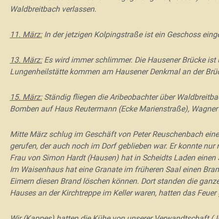
Waldbreitbach verlassen.
11. März:
In der jetzigen Kolpingstraße ist ein Geschoss eing
13. März:
Es wird immer schlimmer. Die Hausener Brücke ist 
Lungenheilstätte kommen am Hausener Denkmal an der Brü
15. März:
Ständig fliegen die Aribeobachter über Waldbreitbac
Bomben auf Haus Reutermann (Ecke Marienstraße), Wagner u
Mitte März schlug im Geschäft von Peter Reuschenbach eine 
gerufen, der auch noch im Dorf geblieben war. Er konnte nur 
Frau von Simon Hardt (Hausen) hat in Scheidts Laden einen 
Im Waisenhaus hat eine Granate im früheren Saal einen Bran
Eimern diesen Brand löschen können. Dort standen die ganze
Hauses an der Kirchtreppe im Keller waren, hatten das Feuer 
Wir (Kappes) hatten die Kühe von unserer Verwandtschaft (Jun