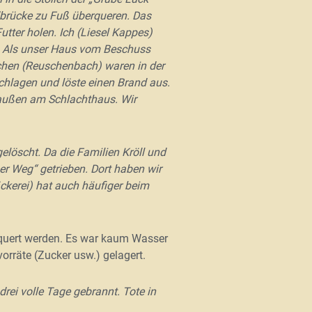
dbrücke zu Fuß überqueren. Das
tter holen. Ich (Liesel Kappes)
e. Als unser Haus vom Beschuss
schen (Reuschenbach) waren in der
chlagen und löste einen Brand aus.
e außen am Schlachthaus. Wir
löscht. Da die Familien Kröll und
r Weg“ getrieben. Dort haben wir
kerei) hat auch häufiger beim
quert werden. Es war kaum Wasser
rräte (Zucker usw.) gelagert.
ei volle Tage gebrannt. Tote in