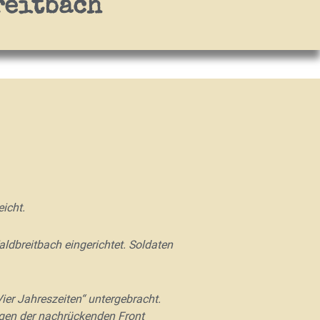
reitbach
icht.
ldbreitbach eingerichtet. Soldaten
ier Jahreszeiten“ untergebracht.
gen der nachrückenden Front