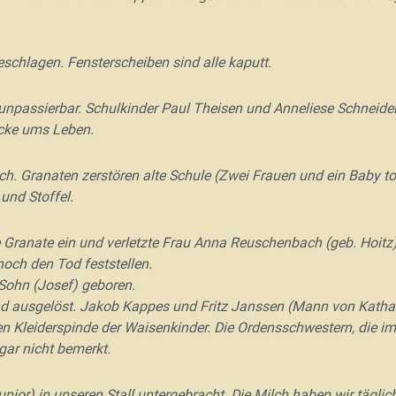
eschlagen. Fensterscheiben sind alle kaputt.
unpassierbar. Schulkinder Paul Theisen und Anneliese Schneide
cke ums Leben.
h. Granaten zerstören alte Schule (
Zwei Frauen und ein Baby tot
nd Stoffel.
Granate ein und verletzte Frau Anna Reuschenbach (geb. Hoitz) 
noch den Tod feststellen.
Sohn (Josef) geboren.
d ausgelöst. Jakob Kappes und Fritz Janssen (Mann von Kathar
n Kleiderspinde der Waisenkinder. Die Ordensschwestern, die im
gar nicht bemerkt.
ior) in unseren Stall untergebracht. Die Milch haben wir täglich