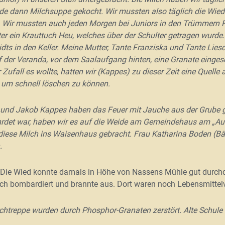
de dann Milchsuppe gekocht. Wir mussten also täglich die Wie
r. Wir mussten auch jeden Morgen bei Juniors in den Trümmern Fu
er ein Krauttuch Heu, welches über der Schulter getragen wurd
dts in den Keller. Meine Mutter, Tante Franziska und Tante Lie
uf der Veranda, vor dem Saalaufgang hinten, eine Granate einges
Zufall es wollte, hatten wir (Kappes) zu dieser Zeit eine Quell
, um schnell löschen zu können.
 und Jakob Kappes haben das Feuer mit Jauche aus der Grube ge
ährdet war, haben wir es auf die Weide am Gemeindehaus am „Aue
iese Milch ins Waisenhaus gebracht. Frau Katharina Boden (Bäc
.
Die Wied konnte damals in Höhe von Nassens Mühle gut durch
ch bombardiert und brannte aus. Dort waren noch Lebensmittelvo
reppe wurden durch Phosphor-Granaten zerstört. Alte Schule dr