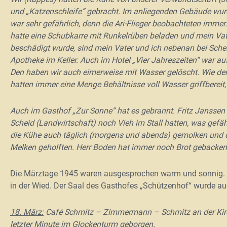
und „Katzenschleife“ gebracht. Im anliegenden Gebäude wur
war sehr gefährlich, denn die Ari-Flieger beobachteten imme
hatte eine Schubkarre mit Runkelrüben beladen und mein Vat
beschädigt wurde, sind mein Vater und ich nebenan bei Schei
Apotheke im Keller. Auch im Hotel „Vier Jahreszeiten“ war a
Den haben wir auch eimerweise mit Wasser gelöscht. Wie der 
hatten immer eine Menge Behältnisse voll Wasser griffbereit
Auch im Gasthof „Zur Sonne“ hat es gebrannt. Fritz Janssen
Scheid (Landwirtschaft) noch Vieh im Stall hatten, was gef
die Kühe auch täglich (morgens und abends) gemolken und d
Melken geholften. Herr Boden hat immer noch Brot gebacken
Die Märztage 1945 waren ausgesprochen warm und sonnig. 
in der Wied. Der Saal des Gasthofes „Schützenhof“ wurde au
18. März:
Café Schmitz – Zimmermann – Schmitz an der Kircht
letzter Minute im Glockenturm geborgen.