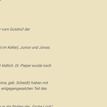
r vom Gutshof der
 im Keller)
, Junior und Jonas.
tödlich. Dr. Pieper wurde noch
ina, geb. Scheidt) haben mit
 entgegengesetzten Teil des
 in die Stollen der „Grube Lück“