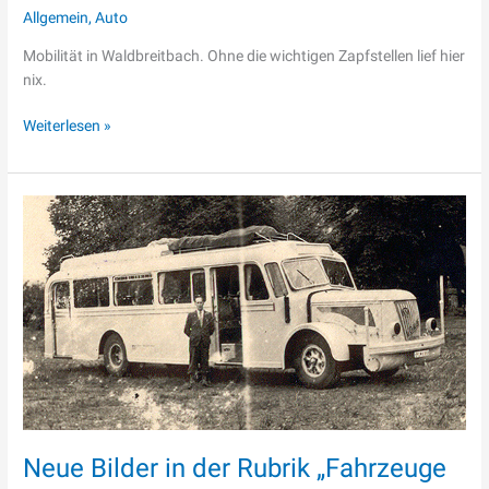
Allgemein
,
Auto
Mobilität in Waldbreitbach. Ohne die wichtigen Zapfstellen lief hier
nix.
Weiterlesen »
Neue
Bilder
in
der
Rubrik
„Fahrzeuge
im
Wiedtal“
Neue Bilder in der Rubrik „Fahrzeuge