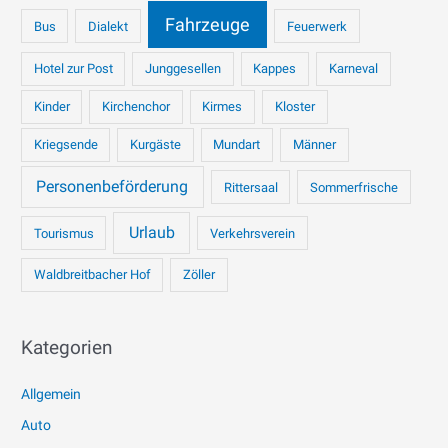
Fahrzeuge
Bus
Dialekt
Feuerwerk
Hotel zur Post
Junggesellen
Kappes
Karneval
Kinder
Kirchenchor
Kirmes
Kloster
Kriegsende
Kurgäste
Mundart
Männer
Personenbeförderung
Rittersaal
Sommerfrische
Urlaub
Tourismus
Verkehrsverein
Waldbreitbacher Hof
Zöller
Kategorien
Allgemein
Auto