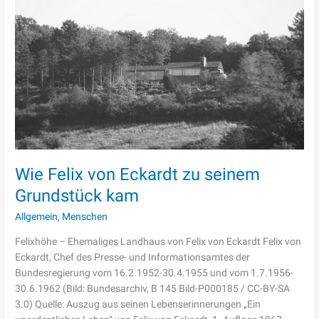
Eckardt
zu
seinem
Grundstück
kam
Wie Felix von Eckardt zu seinem
Grundstück kam
Allgemein
,
Menschen
Felixhöhe – Ehemaliges Landhaus von Felix von Eckardt Felix von
Eckardt, Chef des Presse- und Informationsamtes der
Bundesregierung vom 16.2.1952-30.4.1955 und vom 1.7.1956-
30.6.1962 (Bild: Bundesarchiv, B 145 Bild-P000185 / CC-BY-SA
3.0) Quelle: Auszug aus seinen Lebenserinnerungen „Ein