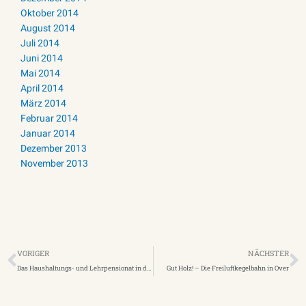
Oktober 2014
August 2014
Juli 2014
Juni 2014
Mai 2014
April 2014
März 2014
Februar 2014
Januar 2014
Dezember 2013
November 2013
Zurück
N
VORIGER
NÄCHSTER
Das Haushaltungs- und Lehrpensionat in der Commende Waldbreitbach
Gut Holz! – Die Freiluftkegelbahn in Over