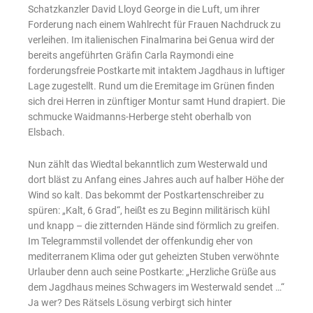
Schatzkanzler David Lloyd George in die Luft, um ihrer
Forderung nach einem Wahlrecht für Frauen Nachdruck zu
verleihen. Im italienischen Finalmarina bei Genua wird der
bereits angeführten Gräfin Carla Raymondi eine
forderungsfreie Postkarte mit intaktem Jagdhaus in luftiger
Lage zugestellt. Rund um die Eremitage im Grünen finden
sich drei Herren in zünftiger Montur samt Hund drapiert. Die
schmucke Waidmanns-Herberge steht oberhalb von
Elsbach.
Nun zählt das Wiedtal bekanntlich zum Westerwald und
dort bläst zu Anfang eines Jahres auch auf halber Höhe der
Wind so kalt. Das bekommt der Postkartenschreiber zu
spüren: „Kalt, 6 Grad“, heißt es zu Beginn militärisch kühl
und knapp – die zitternden Hände sind förmlich zu greifen.
Im Telegrammstil vollendet der offenkundig eher von
mediterranem Klima oder gut geheizten Stuben verwöhnte
Urlauber denn auch seine Postkarte: „Herzliche Grüße aus
dem Jagdhaus meines Schwagers im Westerwald sendet …“
Ja wer? Des Rätsels Lösung verbirgt sich hinter