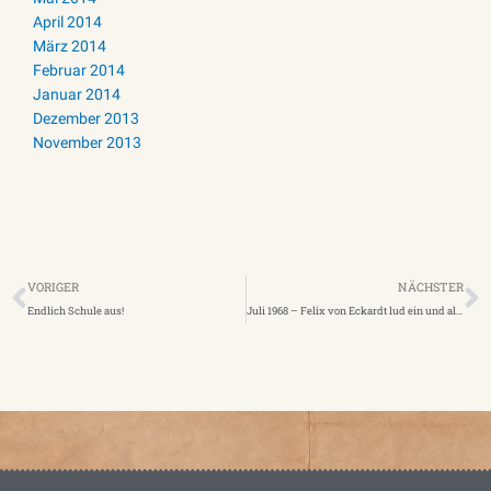
April 2014
März 2014
Februar 2014
Januar 2014
Dezember 2013
November 2013
Zurück
N
VORIGER
NÄCHSTER
Endlich Schule aus!
Juli 1968 – Felix von Eckardt lud ein und alle kamen