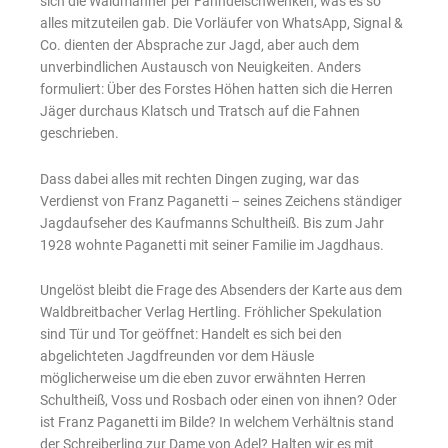
sich die Waidmänner per Fähndelschwenken, was es so
alles mitzuteilen gab. Die Vorläufer von WhatsApp, Signal &
Co. dienten der Absprache zur Jagd, aber auch dem
unverbindlichen Austausch von Neuigkeiten. Anders
formuliert: Über des Forstes Höhen hatten sich die Herren
Jäger durchaus Klatsch und Tratsch auf die Fahnen
geschrieben.
Dass dabei alles mit rechten Dingen zuging, war das
Verdienst von Franz Paganetti – seines Zeichens ständiger
Jagdaufseher des Kaufmanns Schultheiß. Bis zum Jahr
1928 wohnte Paganetti mit seiner Familie im Jagdhaus.
Ungelöst bleibt die Frage des Absenders der Karte aus dem
Waldbreitbacher Verlag Hertling. Fröhlicher Spekulation
sind Tür und Tor geöffnet: Handelt es sich bei den
abgelichteten Jagdfreunden vor dem Häusle
möglicherweise um die eben zuvor erwähnten Herren
Schultheiß, Voss und Rosbach oder einen von ihnen? Oder
ist Franz Paganetti im Bilde? In welchem Verhältnis stand
der Schreiberling zur Dame von Adel? Halten wir es mit