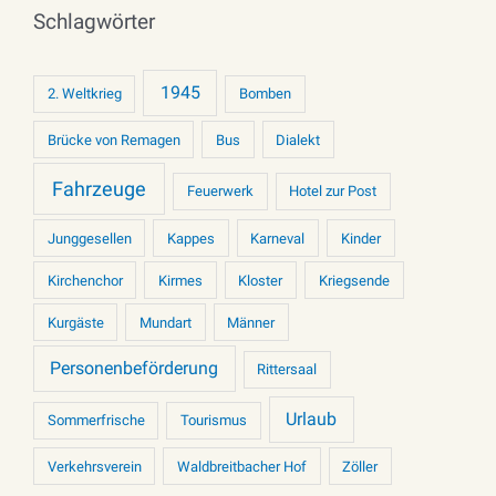
Schlagwörter
1945
2. Weltkrieg
Bomben
Brücke von Remagen
Bus
Dialekt
Fahrzeuge
Feuerwerk
Hotel zur Post
Junggesellen
Kappes
Karneval
Kinder
Kirchenchor
Kirmes
Kloster
Kriegsende
Kurgäste
Mundart
Männer
Personenbeförderung
Rittersaal
Urlaub
Sommerfrische
Tourismus
Verkehrsverein
Waldbreitbacher Hof
Zöller