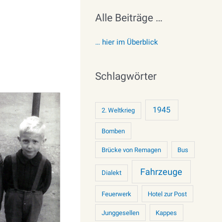
Alle Beiträge …
… hier im Überblick
Schlagwörter
1945
2. Weltkrieg
Bomben
Brücke von Remagen
Bus
Fahrzeuge
Dialekt
Feuerwerk
Hotel zur Post
Junggesellen
Kappes