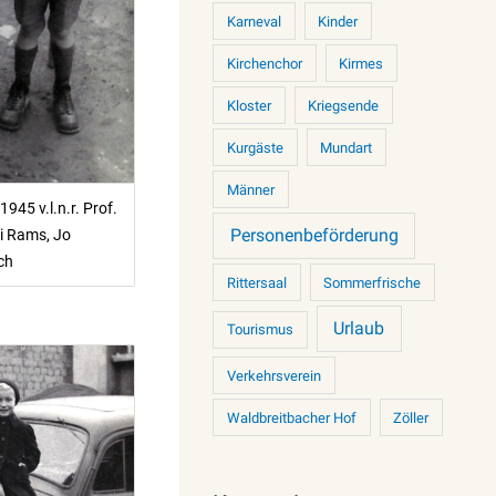
Karneval
Kinder
Kirchenchor
Kirmes
Kloster
Kriegsende
Kurgäste
Mundart
Männer
1945 v.l.n.r. Prof.
Personenbeförderung
ni Rams, Jo
ch
Rittersaal
Sommerfrische
Urlaub
Tourismus
Verkehrsverein
Waldbreitbacher Hof
Zöller